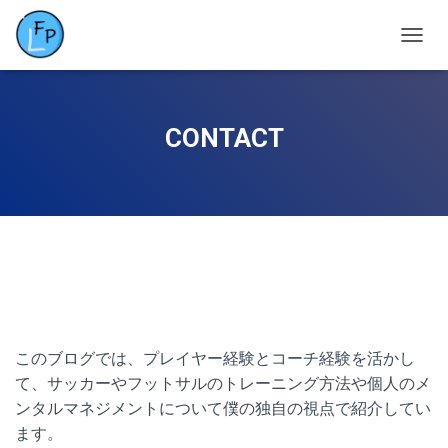
ナ
ビ
ゲ
ー
シ
CONTACT
ョ
ン
を
切
り
替
え
このブログでは、プレイヤー経験とコーチ経験を活かし
て、サッカーやフットサルのトレーニング方法や個人のメ
ンタルマネジメントについて僕の独自の視点で紹介してい
ます。