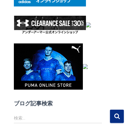
ブログ記事検索
検
検索…
索
: