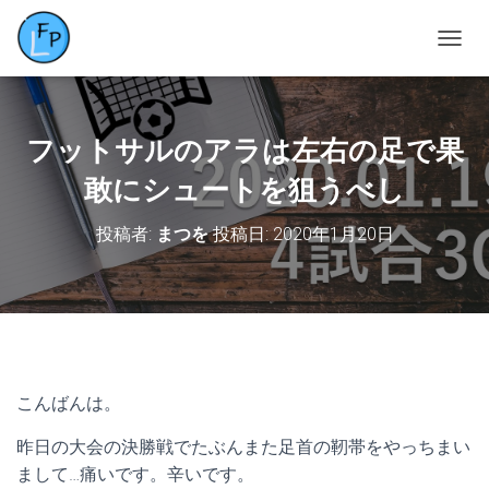
ナ
ビ
ゲ
ー
シ
フットサルのアラは左右の足で果
ョ
ン
敢にシュートを狙うべし
を
切
投稿者:
まつを
投稿日:
2020年1月20日
り
替
え
こんばんは。
昨日の大会の決勝戦でたぶんまた足首の靭帯をやっちまい
まして…痛いです。辛いです。