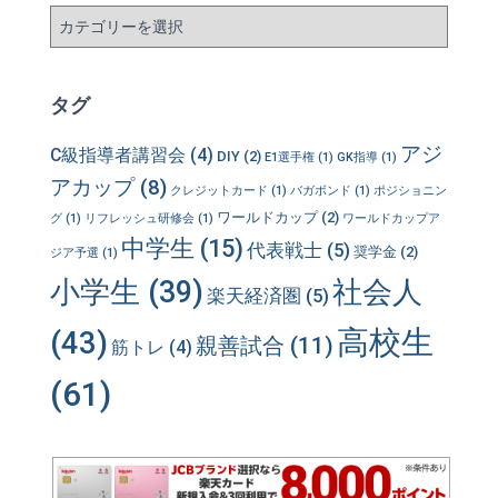
カ
テ
ゴ
リ
タグ
ー
アジ
C級指導者講習会
(4)
DIY
(2)
E1選手権
(1)
GK指導
(1)
アカップ
(8)
クレジットカード
(1)
バガボンド
(1)
ポジショニン
ワールドカップ
(2)
グ
(1)
リフレッシュ研修会
(1)
ワールドカップア
中学生
(15)
代表戦士
(5)
奨学金
(2)
ジア予選
(1)
小学生
(39)
社会人
楽天経済圏
(5)
高校生
(43)
親善試合
(11)
筋トレ
(4)
(61)