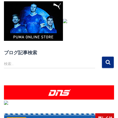
ブログ記事検索
検
検索…
索
: