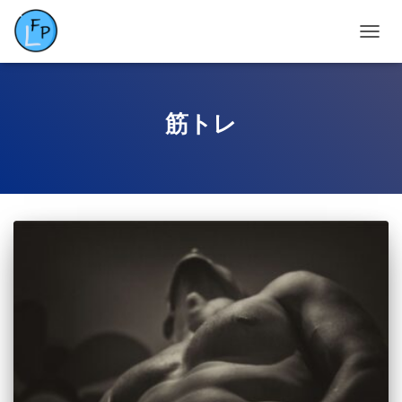
ナ
ビ
ゲ
ー
シ
筋トレ
ョ
ン
を
切
り
替
え