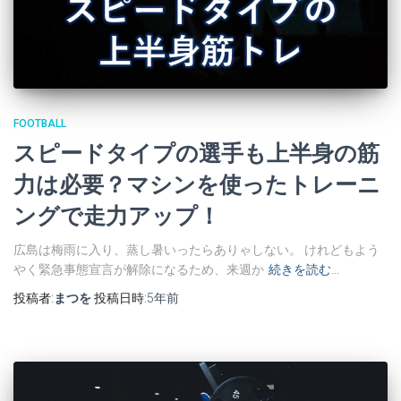
FOOTBALL
スピードタイプの選手も上半身の筋
力は必要？マシンを使ったトレーニ
ングで走力アップ！
広島は梅雨に入り、蒸し暑いったらありゃしない。 けれどもよう
やく緊急事態宣言が解除になるため、来週か
続きを読む…
投稿者:
まつを
投稿日時:
5年
前