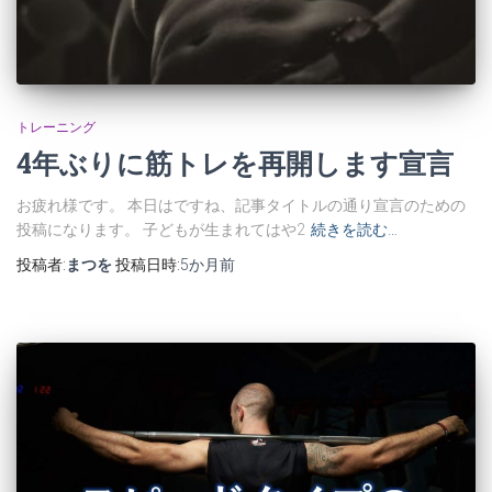
トレーニング
4年ぶりに筋トレを再開します宣言
お疲れ様です。 本日はですね、記事タイトルの通り宣言のための
投稿になります。 子どもが生まれてはや2
続きを読む…
投稿者:
まつを
投稿日時:
5か月
前