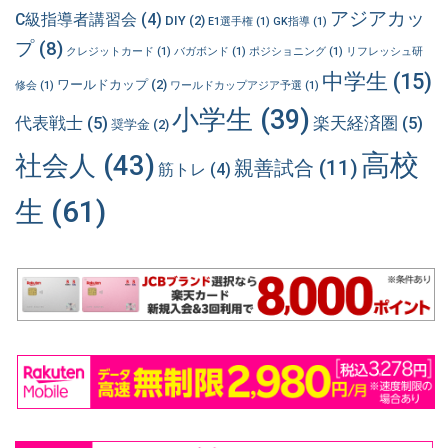
アジアカッ
C級指導者講習会
(4)
DIY
(2)
E1選手権
(1)
GK指導
(1)
プ
(8)
クレジットカード
(1)
バガボンド
(1)
ポジショニング
(1)
リフレッシュ研
中学生
(15)
ワールドカップ
(2)
修会
(1)
ワールドカップアジア予選
(1)
小学生
(39)
代表戦士
(5)
楽天経済圏
(5)
奨学金
(2)
高校
社会人
(43)
親善試合
(11)
筋トレ
(4)
生
(61)