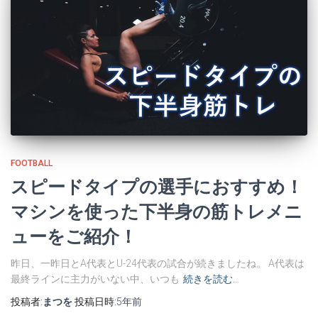
FOOTBALL
スピードタイプの選手におすすめ！
マシンを使った下半身の筋トレメニ
ューをご紹介！
昨日、一昨日とA代表とU-24代表の試合が続きましたね。 A代表は
最終ラインに主力がいない中、いつも
続きを読む…
投稿者:
まつを
投稿日時:
5年
前