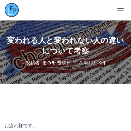
ナ
ビ
ゲ
ー
シ
変われる人と変われない人の違い
ョ
ン
について考察
を
切
投稿者:
まつを
投稿日:
2025年1月18日
り
替
え
お疲れ様です。