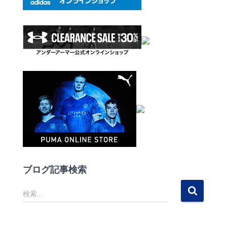
ブログ記事検索
検
検索…
索
: