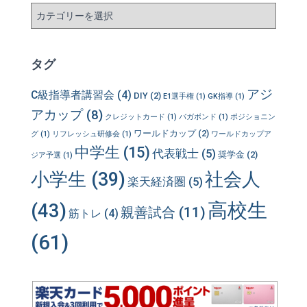
カ
テ
ゴ
リ
タグ
ー
アジ
C級指導者講習会
(4)
DIY
(2)
E1選手権
(1)
GK指導
(1)
アカップ
(8)
クレジットカード
(1)
バガボンド
(1)
ポジショニン
ワールドカップ
(2)
グ
(1)
リフレッシュ研修会
(1)
ワールドカップア
中学生
(15)
代表戦士
(5)
奨学金
(2)
ジア予選
(1)
小学生
(39)
社会人
楽天経済圏
(5)
高校生
(43)
親善試合
(11)
筋トレ
(4)
(61)