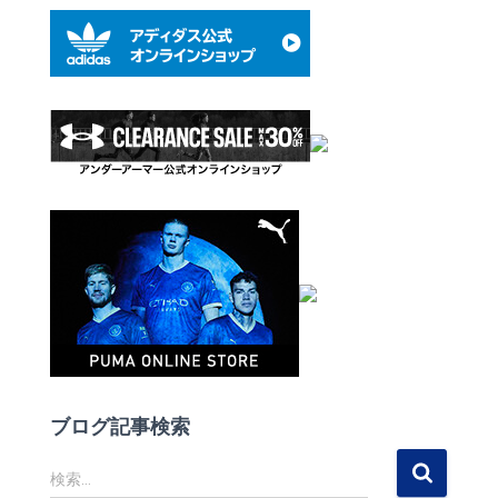
ブログ記事検索
検
検索…
索