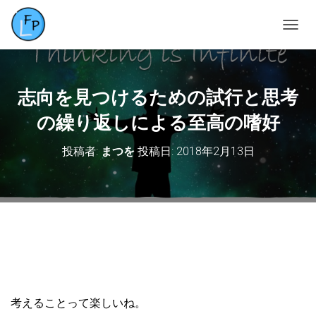
ナ
ビ
ゲ
ー
シ
志向を見つけるための試行と思考
ョ
ン
の繰り返しによる至高の嗜好
を
切
投稿者:
まつを
投稿日:
2018年2月13日
り
替
え
考えることって楽しいね。