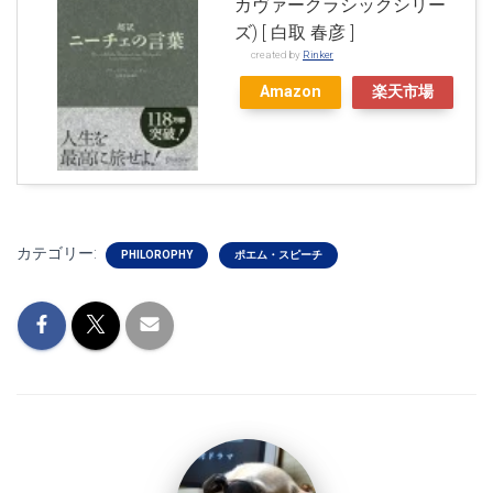
カヴァークラシックシリー
ズ) [ 白取 春彦 ]
created by
Rinker
Amazon
楽天市場
カテゴリー:
PHILOROPHY
ポエム・スピーチ