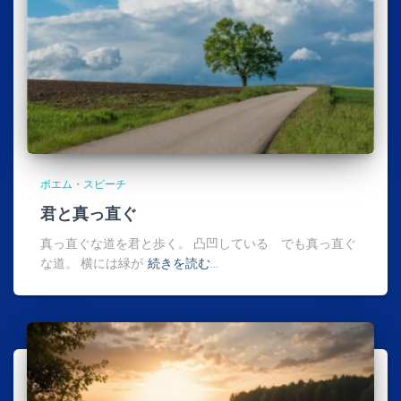
ポエム・スピーチ
君と真っ直ぐ
真っ直ぐな道を君と歩く。 凸凹している でも真っ直ぐ
な道。 横には緑が
続きを読む…