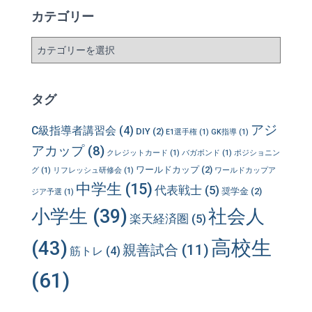
カテゴリー
カ
テ
ゴ
リ
タグ
ー
アジ
C級指導者講習会
(4)
DIY
(2)
E1選手権
(1)
GK指導
(1)
アカップ
(8)
クレジットカード
(1)
バガボンド
(1)
ポジショニン
ワールドカップ
(2)
グ
(1)
リフレッシュ研修会
(1)
ワールドカップア
中学生
(15)
代表戦士
(5)
奨学金
(2)
ジア予選
(1)
小学生
(39)
社会人
楽天経済圏
(5)
高校生
(43)
親善試合
(11)
筋トレ
(4)
(61)