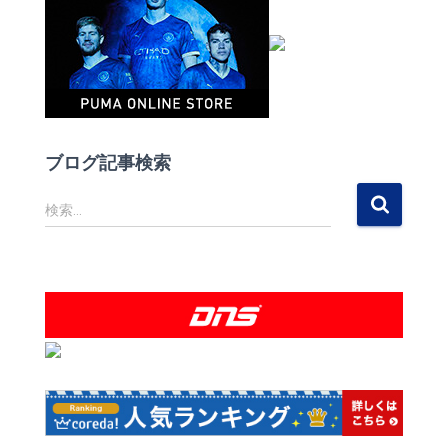
ブログ記事検索
検
検索…
索
: