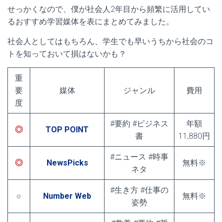
せっかくなので、僕が社会人2年目から頻繁に活用してい
るおすすめ学習媒体を表にまとめてみました。
社会人としてはもちろん、学生でも早いうちから社会のコ
トを知っておいて損はないかも？
重
要
媒体
ジャンル
費用
度
#要約 #ビジネス
年額
◎
TOP POINT
書
11,880円
#ニュース #時事
◎
NewsPicks
無料※
ネタ
#生き方 #仕事の
○
Number Web
無料※
姿勢