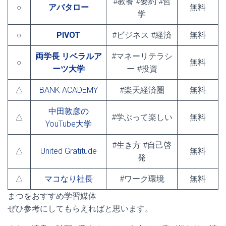
#教養 #要約 #哲
○
アバタロー
無料
学
○
PIVOT
#ビジネス #経済
無料
両学長 リベラルア
#マネーリテラシ
○
無料
ーツ大学
ー #投資
△
BANK ACADEMY
#楽天経済圏
無料
中田敦彦の
△
#学ぶって楽しい
無料
YouTube大学
#生き方 #自己啓
△
United Gratitude
無料
発
△
マコなり社長
#ワーク環境
無料
まつをおすすめ学習媒体
ぜひ参考にしてもらえればと思います。