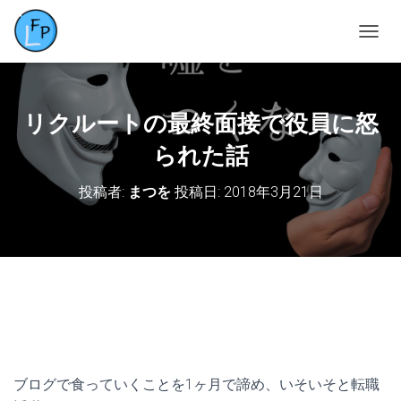
ナ
ビ
ゲ
ー
シ
リクルートの最終面接で役員に怒
ョ
ン
られた話
を
切
投稿者:
まつを
投稿日:
2018年3月21日
り
替
え
ブログで食っていくことを1ヶ月で諦め、いそいそと転職