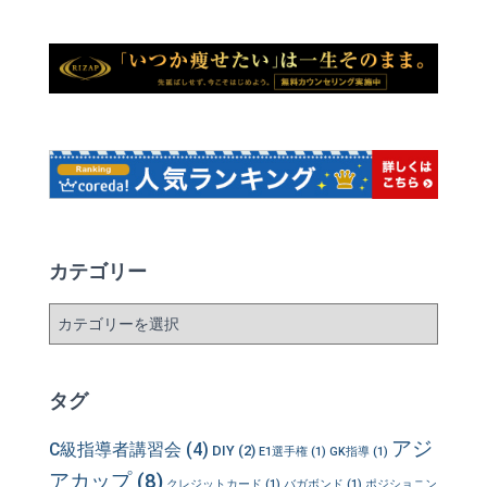
カテゴリー
カ
テ
ゴ
リ
タグ
ー
アジ
C級指導者講習会
(4)
DIY
(2)
E1選手権
(1)
GK指導
(1)
アカップ
(8)
クレジットカード
(1)
バガボンド
(1)
ポジショニン