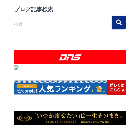
ブログ記事検索
検
検索…
索
: