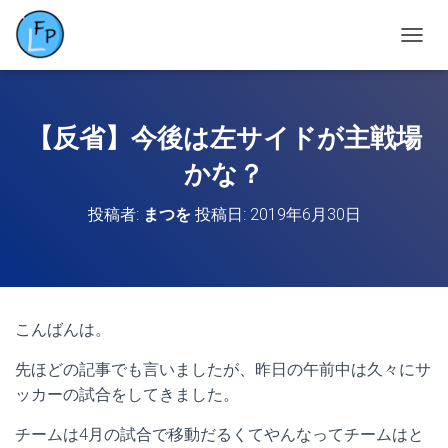
ナ
ビ
ゲ
ー
シ
【反省】今後は左サイドが主戦場
ョ
ン
かな？
を
切
投稿者:
まつを
投稿日:
2019年6月30日
り
替
え
こんばんは。
先ほどの記事でも言いましたが、昨日の午前中は久々にサ
ッカーの試合をしてきました。
チームは4月の試合で移動だるくてやんなってチームはと