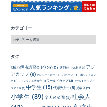
カテゴリー
カ
テ
ゴ
リ
タグ
ー
アジ
C級指導者講習会
(4)
DIY
(2)
E1選手権
(1)
GK指導
(1)
アカップ
(8)
クレジットカード
(1)
バガボンド
(1)
ポジショニン
ワールドカップ
(2)
グ
(1)
リフレッシュ研修会
(1)
ワールドカップア
中学生
(15)
代表戦士
(5)
奨学金
(2)
ジア予選
(1)
小学生
(39)
社会人
楽天経済圏
(5)