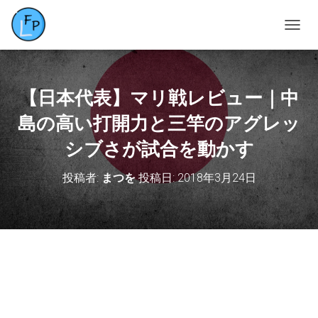
ナ
ビ
ゲ
ー
シ
【日本代表】マリ戦レビュー｜中
ョ
ン
島の高い打開力と三竿のアグレッ
を
シブさが試合を動かす
切
り
替
投稿者:
まつを
投稿日:
2018年3月24日
え