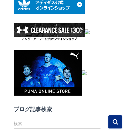
ブログ記事検索
検
検索…
索
: