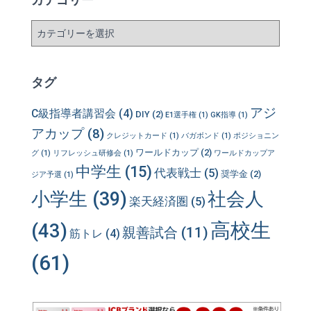
カ
テ
ゴ
リ
タグ
ー
アジ
C級指導者講習会
(4)
DIY
(2)
E1選手権
(1)
GK指導
(1)
アカップ
(8)
クレジットカード
(1)
バガボンド
(1)
ポジショニン
ワールドカップ
(2)
グ
(1)
リフレッシュ研修会
(1)
ワールドカップア
中学生
(15)
代表戦士
(5)
奨学金
(2)
ジア予選
(1)
小学生
(39)
社会人
楽天経済圏
(5)
高校生
(43)
親善試合
(11)
筋トレ
(4)
(61)