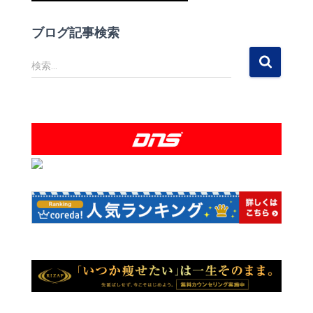
ブログ記事検索
検
検索…
索
: