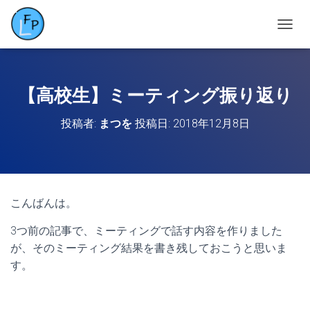
ナ
ビ
ゲ
ー
シ
【高校生】ミーティング振り返り
ョ
ン
投稿者:
まつを
投稿日:
2018年12月8日
を
切
り
替
え
こんばんは。
3つ前の記事で、ミーティングで話す内容を作りました
が、そのミーティング結果を書き残しておこうと思いま
す。