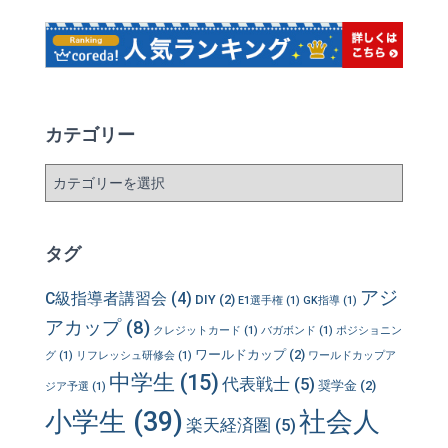
カテゴリー
カ
テ
ゴ
リ
タグ
ー
アジ
C級指導者講習会
(4)
DIY
(2)
E1選手権
(1)
GK指導
(1)
アカップ
(8)
クレジットカード
(1)
バガボンド
(1)
ポジショニン
ワールドカップ
(2)
グ
(1)
リフレッシュ研修会
(1)
ワールドカップア
中学生
(15)
代表戦士
(5)
奨学金
(2)
ジア予選
(1)
小学生
(39)
社会人
楽天経済圏
(5)