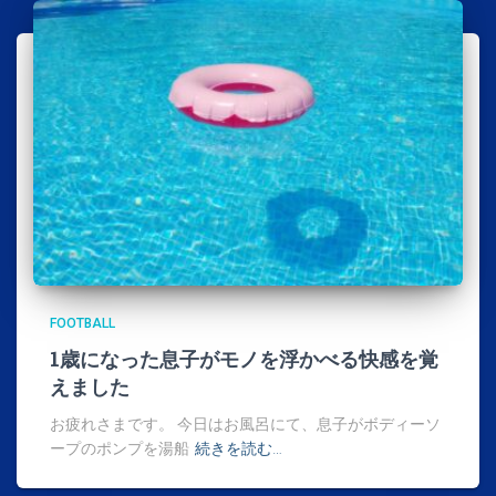
FOOTBALL
1歳になった息子がモノを浮かべる快感を覚
えました
お疲れさまです。 今日はお風呂にて、息子がボディーソ
ープのポンプを湯船
続きを読む…