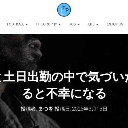
FOOTBALL
PHILOROPHY
JOB
LIFE
ENJOY LIST
と土日出勤の中で気づい
ると不幸になる
投稿者:
まつを
投稿日:
2025年3月15日