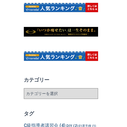
カテゴリー
カ
テ
ゴ
リ
タグ
ー
C級指導者講習会
(4)
DIY
(2)
E1選手権
(1)