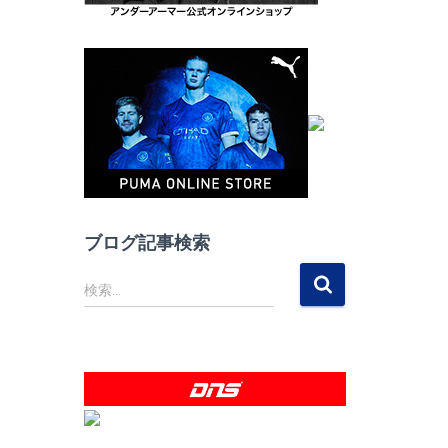
ブログ記事検索
検
検索…
索
: