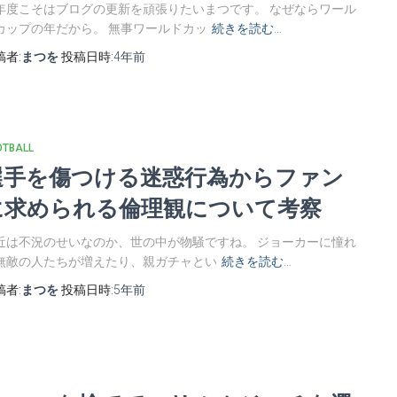
年度こそはブログの更新を頑張りたいまつです。 なぜならワール
カップの年だから。 無事ワールドカッ
続きを読む…
稿者:
まつを
投稿日時:
4年
前
OTBALL
選手を傷つける迷惑行為からファン
に求められる倫理観について考察
近は不況のせいなのか、世の中が物騒ですね。 ジョーカーに憧れ
無敵の人たちが増えたり、親ガチャとい
続きを読む…
稿者:
まつを
投稿日時:
5年
前