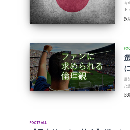
今
ド
投
FO
最
た
投
FOOTBALL