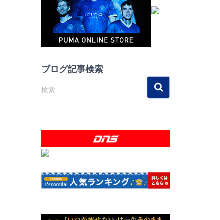
ブログ記事検索
検
検索…
索
: