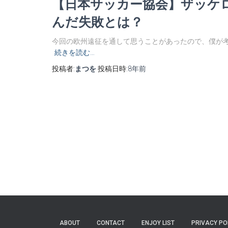
【日本サッカー協会】ザッケ
んだ失敗とは？
今回の欧州遠征を通して思うことがあったので、僕が考
続きを読む…
投稿者:
まつを
投稿日時:
8年
前
ABOUT
CONTACT
ENJOY LIST
PRIVACY PO