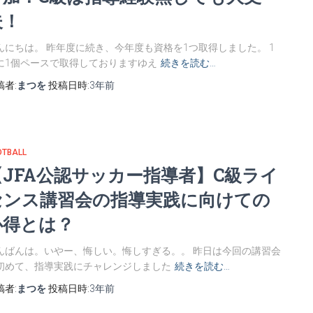
夫！
んにちは。 昨年度に続き、今年度も資格を1つ取得しました。 1
に1個ペースで取得しておりますゆえ
続きを読む…
稿者:
まつを
投稿日時:
3年
前
OTBALL
【JFA公認サッカー指導者】C級ライ
センス講習会の指導実践に向けての
心得とは？
んばんは。いやー、悔しい。悔しすぎる。。 昨日は今回の講習会
初めて、指導実践にチャレンジしました
続きを読む…
稿者:
まつを
投稿日時:
3年
前