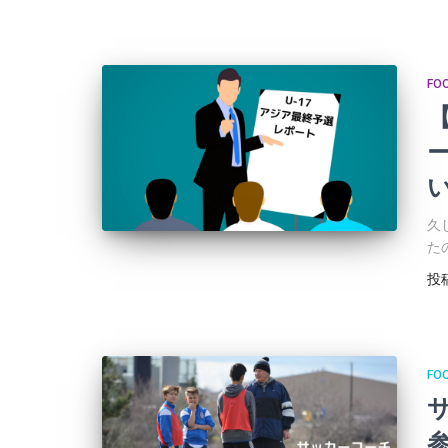
FO
久
た
投
FO