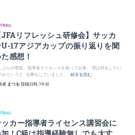
OTBALL
【JFAリフレッシュ研修会】サッカ
ーU-17アジアカップの振り返りを聞
いた感想！
しぶりの更新。指導者ライセンスを取って以来。 僕は何をしてい
のかというと…仕事をしていました。
続きを読む…
稿者:
まつを
投稿日時:
3年
前
OTBALL
サッカー指導者ライセンス講習会に
参加！C級は指導経験無しでも大丈