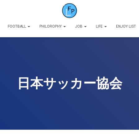
FOOTBALL
PHILOROPHY
JOB
LIFE
ENJOY LIST
日本サッカー協会