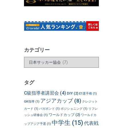
カテゴリー
カ
テ
ゴ
リ
タグ
ー
C級指導者講習会
(4)
DIY
(2)
E1選手権
(1)
アジアカップ
(8)
GK指導
(1)
クレジット
カード
(1)
バガボンド
(1)
ポジショニング
(1)
リフレ
ワールドカップ
(2)
ッシュ研修会
(1)
ワールドカ
中学生
(15)
代表戦
ップアジア予選
(1)