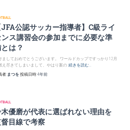
OTBALL
【JFA公認サッカー指導者】C級ライ
センス講習会の参加までに必要な準
備とは？
けましておめでとうございます。 ワールドカップですっかり12月
燃え尽きてしまいまして、やはり案の
続きを読む…
稿者:
まつを
投稿日時:
4年
前
OTBALL
鈴木優磨が代表に選ばれない理由を
監督目線で考察