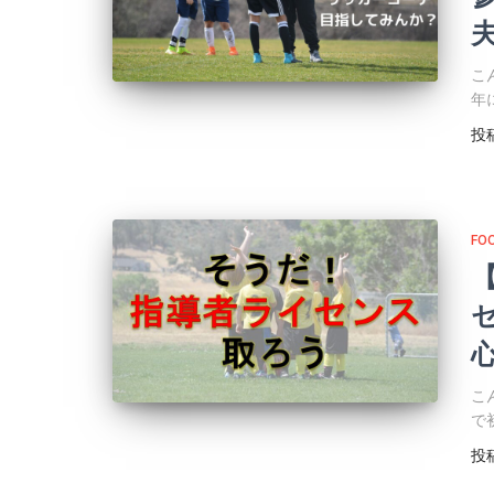
こ
年
投
FO
こ
で
投