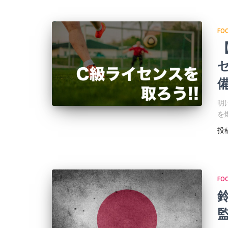
FO
明
を
投
FO