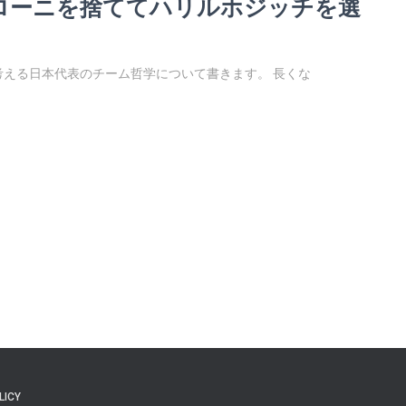
ローニを捨ててハリルホジッチを選
える日本代表のチーム哲学について書きます。 長くな
LICY