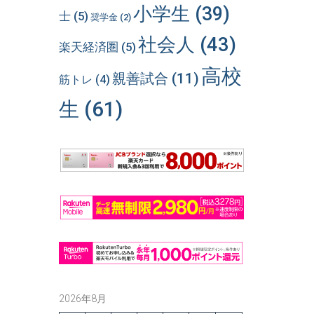
小学生
(39)
士
(5)
奨学金
(2)
社会人
(43)
楽天経済圏
(5)
高校
親善試合
(11)
筋トレ
(4)
生
(61)
2026年8月