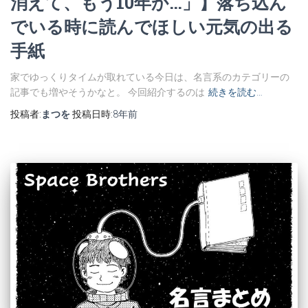
消えて、もう10年か…」】落ち込ん
でいる時に読んでほしい元気の出る
手紙
家でゆっくりタイムが取れている今日は、名言系のカテゴリーの
記事でも増やそうかなと。 今回紹介するのは
続きを読む…
投稿者:
まつを
投稿日時:
8年
前