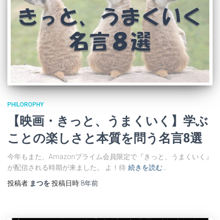
PHILOROPHY
【映画・きっと、うまくいく】学ぶ
ことの楽しさと本質を問う名言8選
今年もまた、Amazonプライム会員限定で『きっと、うまくいく』
が配信される時期が来ました。 よ！待
続きを読む…
投稿者:
まつを
投稿日時:
8年
前