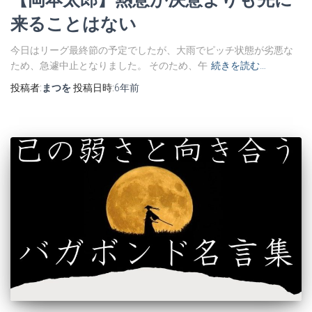
来ることはない
今日はリーグ最終節の予定でしたが、大雨でピッチ状態が劣悪な
ため、急遽中止となりました。 そのため、午
続きを読む…
投稿者:
まつを
投稿日時:
6年
前