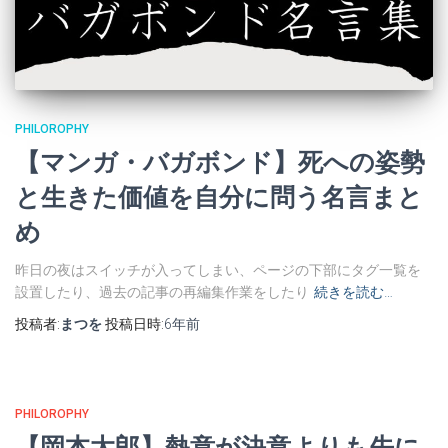
PHILOROPHY
【マンガ・バガボンド】死への姿勢
と生きた価値を自分に問う名言まと
め
昨日の夜はスイッチが入ってしまい、ページの下部にタグ一覧を
設置したり、過去の記事の再編集作業をしたり
続きを読む…
投稿者:
まつを
投稿日時:
6年
前
PHILOROPHY
【岡本太郎】熱意が決意よりも先に