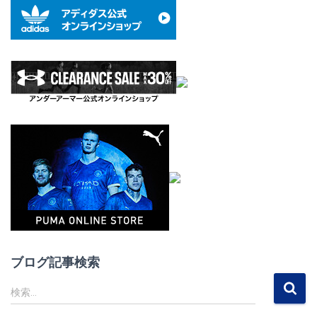
ブログ記事検索
検
検索…
索