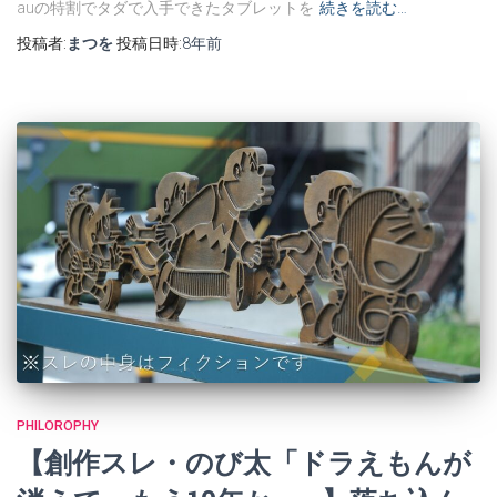
auの特割でタダで入手できたタブレットを
続きを読む…
投稿者:
まつを
投稿日時:
8年
前
PHILOROPHY
【創作スレ・のび太「ドラえもんが