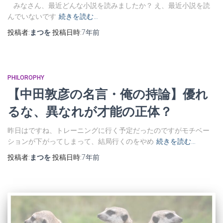
みなさん、最近どんな小説を読みましたか？ え、最近小説を読
んでいないです
続きを読む…
投稿者:
まつを
投稿日時:
7年
前
PHILOROPHY
【中田敦彦の名言・俺の持論】優れ
るな、異なれが才能の正体？
昨日はですね、トレーニングに行く予定だったのですがモチベー
ションが下がってしまって、結局行くのをやめ
続きを読む…
投稿者:
まつを
投稿日時:
7年
前