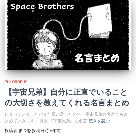
PHILOROPHY
【宇宙兄弟】自分に正直でいること
の大切さを教えてくれる名言まとめ
止まっていましたがまた買い足したので、宇宙兄弟の名言でもま
とめていきます。 目次 『宇宙兄弟』の名言
続きを読む…
投稿者:
まつを
投稿日時:
8年
前