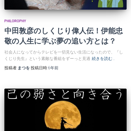
PHILOROPHY
中田敦彦のしくじり偉人伝！伊能忠
敬の人生に学ぶ夢の追い方とは？
社会人になってからテレビを一切見ない生活になったので、『し
くじり先生』という素敵な番組をずーっと見過
続きを読む…
投稿者:
まつを
投稿日時:
6年
前