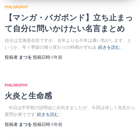
PHILOROPHY
【マンガ・バガボンド】立ち止まっ
て自分に問いかけたい名言まとめ
自分は北海道在住ですが、去年よりも今年は暑い気がします。と
いうか、年々季節の移り変わりの時期がずれ込
続きを読む…
投稿者:
まつを
投稿日時:
6年
前
PHILOROPHY
火炎と生命感
今日は中学校の説明会に出向きましたが、今回は珍しく先生から
質問が来てです
続きを読む…
投稿者:
まつを
投稿日時:
6年
前