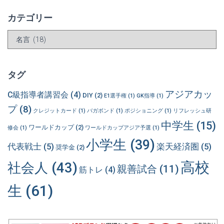
カテゴリー
カ
テ
ゴ
リ
タグ
ー
アジアカッ
C級指導者講習会
(4)
DIY
(2)
E1選手権
(1)
GK指導
(1)
プ
(8)
クレジットカード
(1)
バガボンド
(1)
ポジショニング
(1)
リフレッシュ研
中学生
(15)
ワールドカップ
(2)
修会
(1)
ワールドカップアジア予選
(1)
小学生
(39)
代表戦士
(5)
楽天経済圏
(5)
奨学金
(2)
高校
社会人
(43)
親善試合
(11)
筋トレ
(4)
生
(61)