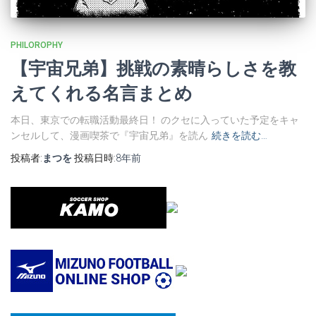
PHILOROPHY
【宇宙兄弟】挑戦の素晴らしさを教
えてくれる名言まとめ
本日、東京での転職活動最終日！ のクセに入っていた予定をキャ
ンセルして、漫画喫茶で『宇宙兄弟』を読ん
続きを読む…
投稿者:
まつを
投稿日時:
8年
前