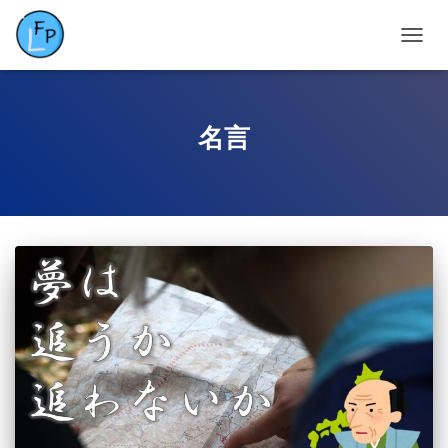
ナ
ビ
ゲ
ー
シ
名言
ョ
ン
を
切
り
替
え