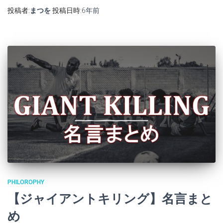
投稿者:
まつを
投稿日時:
6年
前
PHILOROPHY
【ジャイアントキリング】名言まと
め