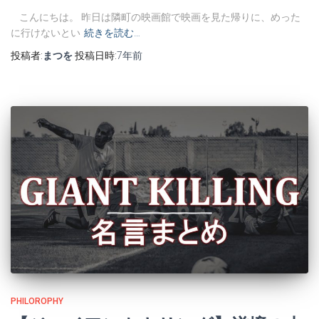
こんにちは。 昨日は隣町の映画館で映画を見た帰りに、めった
に行けないとい
続きを読む…
投稿者:
まつを
投稿日時:
7年
前
PHILOROPHY