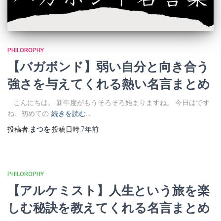
PHILOROPHY
【バガボンド】弱い自分と向き合う
強さを与えてくれる熱い名言まとめ
こんにちは。 新年度がもうそろそろ始まりますね。 今日はです
ね、初めての
続きを読む…
投稿者:
まつを
投稿日時:
7年
前
PHILOROPHY
【アルケミスト】人生という旅を楽
しむ秘訣を教えてくれる名言まとめ