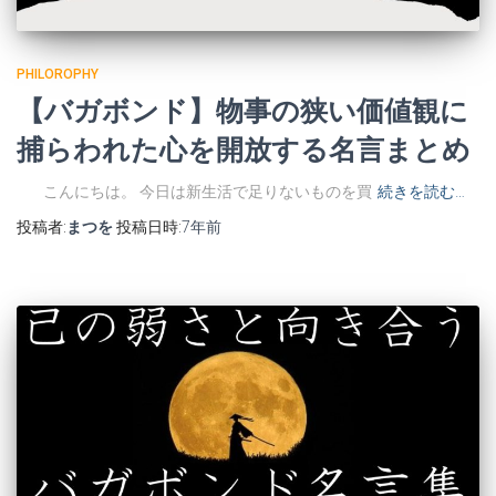
PHILOROPHY
【バガボンド】物事の狭い価値観に
捕らわれた心を開放する名言まとめ
こんにちは。 今日は新生活で足りないものを買
続きを読む…
投稿者:
まつを
投稿日時:
7年
前