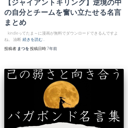
【ジャイアントキリング】逆境の中
の自分とチームを奮い立たせる名言
まとめ
kindleってたま～に漫画が無料でダウンロードできるんですよ
ね。 油断
続きを読む…
投稿者:
まつを
投稿日時:
7年
前