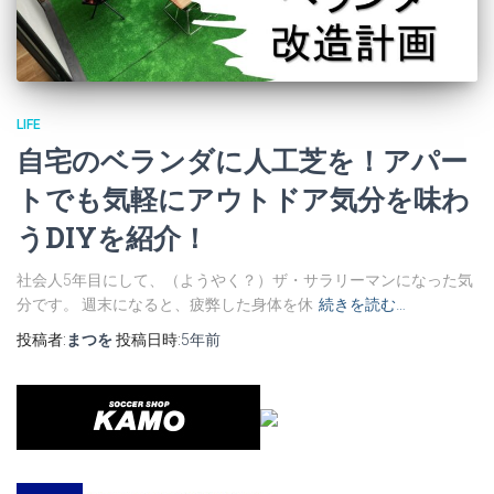
LIFE
自宅のベランダに人工芝を！アパー
トでも気軽にアウトドア気分を味わ
うDIYを紹介！
社会人5年目にして、（ようやく？）ザ・サラリーマンになった気
分です。 週末になると、疲弊した身体を休
続きを読む…
投稿者:
まつを
投稿日時:
5年
前