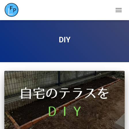
ナ
ビ
ゲ
ー
シ
DIY
ョ
ン
を
切
り
替
え