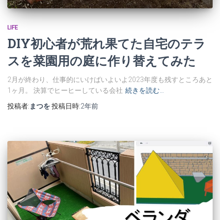
LIFE
DIY初心者が荒れ果てた自宅のテラ
スを菜園用の庭に作り替えてみた
2月が終わり、仕事的にいけばいよいよ2023年度も残すところあと
1ヶ月。 決算でヒーヒーしている会社
続きを読む…
投稿者:
まつを
投稿日時:
2年
前