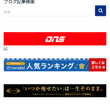
ブログ記事検索
検
検索…
索
: