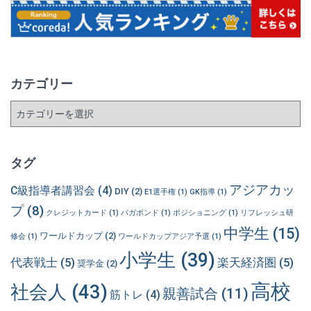
カテゴリー
カ
テ
ゴ
リ
タグ
ー
アジアカッ
C級指導者講習会
(4)
DIY
(2)
E1選手権
(1)
GK指導
(1)
プ
(8)
クレジットカード
(1)
バガボンド
(1)
ポジショニング
(1)
リフレッシュ研
中学生
(15)
ワールドカップ
(2)
修会
(1)
ワールドカップアジア予選
(1)
小学生
(39)
代表戦士
(5)
楽天経済圏
(5)
奨学金
(2)
高校
社会人
(43)
親善試合
(11)
筋トレ
(4)