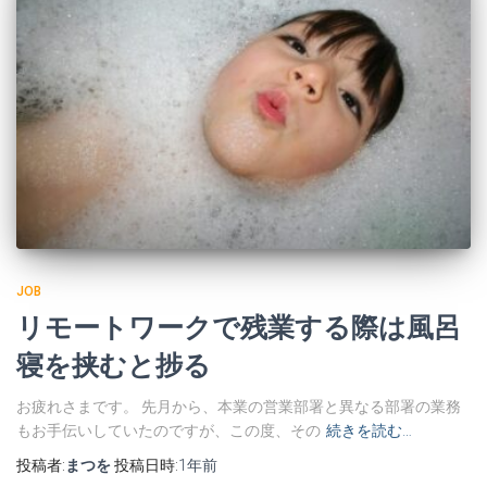
JOB
リモートワークで残業する際は風呂
寝を挟むと捗る
お疲れさまです。 先月から、本業の営業部署と異なる部署の業務
もお手伝いしていたのですが、この度、その
続きを読む…
投稿者:
まつを
投稿日時:
1年
前