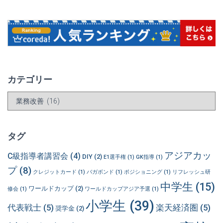
カテゴリー
カ
テ
ゴ
リ
タグ
ー
アジアカッ
C級指導者講習会
(4)
DIY
(2)
E1選手権
(1)
GK指導
(1)
プ
(8)
クレジットカード
(1)
バガボンド
(1)
ポジショニング
(1)
リフレッシュ研
中学生
(15)
ワールドカップ
(2)
修会
(1)
ワールドカップアジア予選
(1)
小学生
(39)
代表戦士
(5)
楽天経済圏
(5)
奨学金
(2)