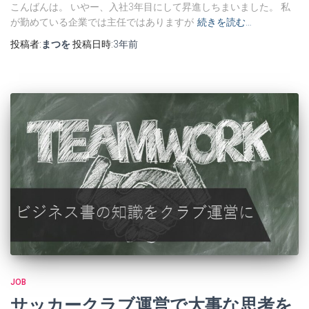
こんばんは。 いやー、入社3年目にして昇進しちまいました。 私
が勤めている企業では主任ではありますが
続きを読む…
投稿者:
まつを
投稿日時:
3年
前
JOB
サッカークラブ運営で大事な思考を