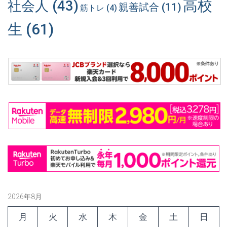
高校
社会人
(43)
親善試合
(11)
筋トレ
(4)
生
(61)
2026年8月
月
火
水
木
金
土
日