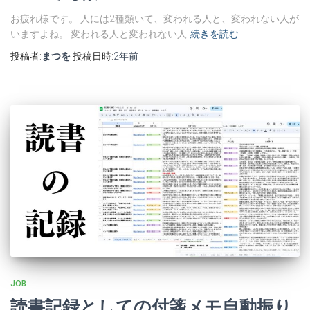
お疲れ様です。 人には2種類いて、変われる人と、変われない人が
いますよね。 変われる人と変われない人
続きを読む…
投稿者:
まつを
投稿日時:
2年
前
JOB
読書記録としての付箋メモ自動振り