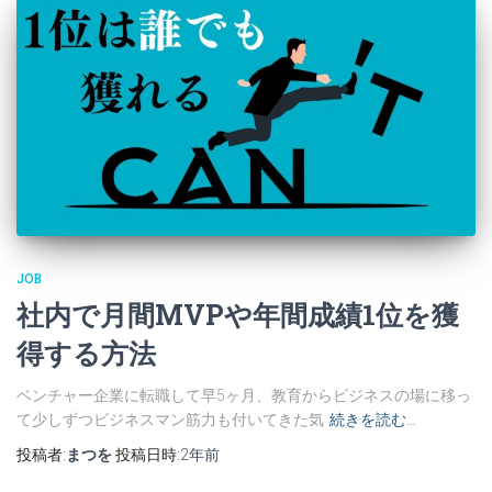
JOB
社内で月間MVPや年間成績1位を獲
得する方法
ベンチャー企業に転職して早5ヶ月、教育からビジネスの場に移っ
て少しずつビジネスマン筋力も付いてきた気
続きを読む…
投稿者:
まつを
投稿日時:
2年
前