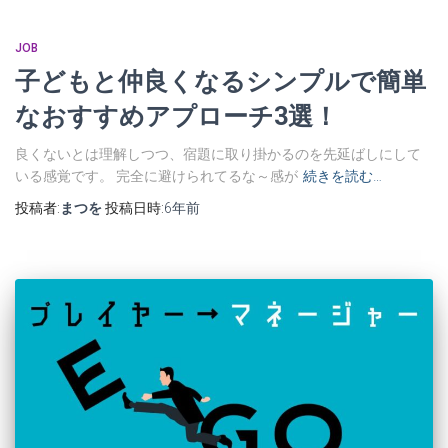
JOB
子どもと仲良くなるシンプルで簡単
なおすすめアプローチ3選！
良くないとは理解しつつ、宿題に取り掛かるのを先延ばしにして
いる感覚です。 完全に避けられてるな～感が
続きを読む…
投稿者:
まつを
投稿日時:
6年
前