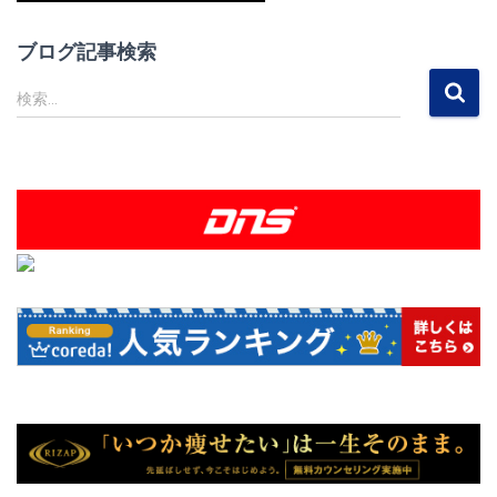
ブログ記事検索
検
検索…
索
: