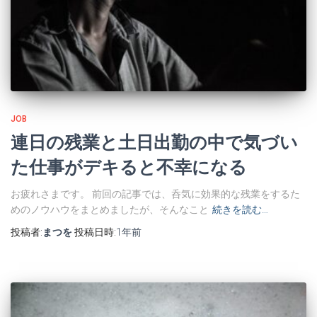
JOB
連日の残業と土日出勤の中で気づい
た仕事がデキると不幸になる
お疲れさまです。 前回の記事では、呑気に効果的な残業をするた
めのノウハウをまとめましたが、そんなこと
続きを読む…
投稿者:
まつを
投稿日時:
1年
前