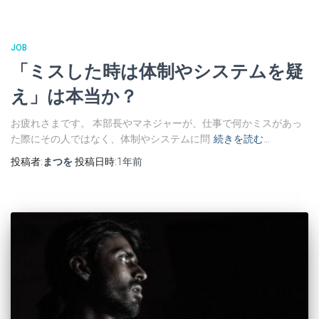
JOB
「ミスした時は体制やシステムを疑
え」は本当か？
お疲れさまです。 本部長やマネジャーが、仕事で何かミスがあっ
た際にその人ではなく、体制やシステムに問
続きを読む…
投稿者:
まつを
投稿日時:
1年
前