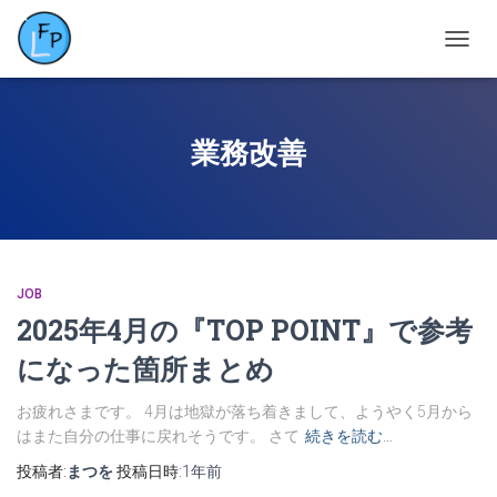
ナ
ビ
ゲ
ー
シ
業務改善
ョ
ン
を
切
り
替
え
JOB
2025年4月の『TOP POINT』で参考
になった箇所まとめ
お疲れさまです。 4月は地獄が落ち着きまして、ようやく5月から
はまた自分の仕事に戻れそうです。 さて
続きを読む…
投稿者:
まつを
投稿日時:
1年
前