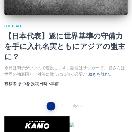
FOOTBALL
【日本代表】遂に世界基準の守備力
を手に入れ名実ともにアジアの盟主
に？
今日は調子がいいので連投します。話題はサッカーで。 皆さんは
世界の強豪国と、対等に戦うには何が必要だ
続きを読む…
投稿者:
まつを
投稿日時:
8年
前
投
1
2
次へ
稿