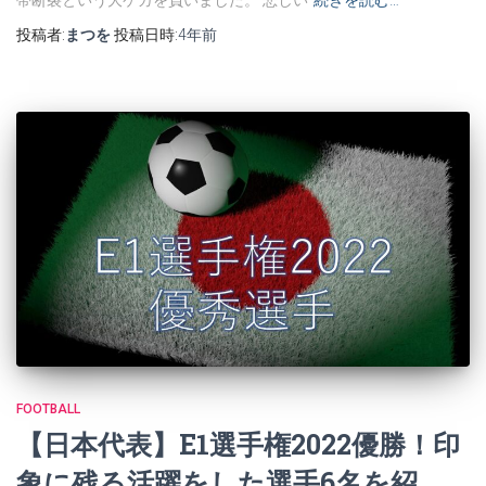
投稿者:
まつを
投稿日時:
4年
前
FOOTBALL
【日本代表】E1選手権2022優勝！印
象に残る活躍をした選手6名を紹