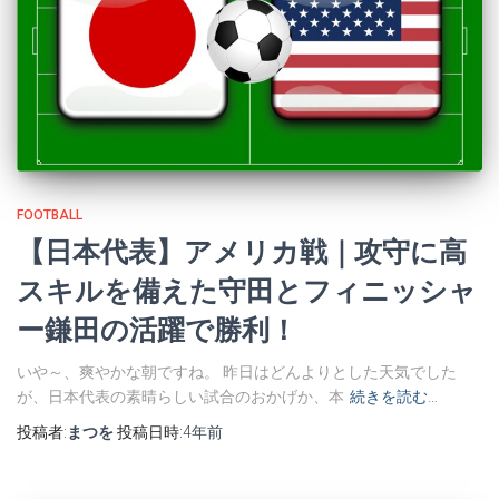
FOOTBALL
【日本代表】アメリカ戦｜攻守に高
スキルを備えた守田とフィニッシャ
ー鎌田の活躍で勝利！
いや～、爽やかな朝ですね。 昨日はどんよりとした天気でした
が、日本代表の素晴らしい試合のおかげか、本
続きを読む…
投稿者:
まつを
投稿日時:
4年
前