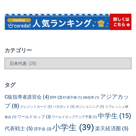
カテゴリー
カ
テ
ゴ
リ
タグ
ー
アジアカッ
C級指導者講習会
(4)
DIY
(2)
E1選手権
(1)
GK指導
(1)
プ
(8)
クレジットカード
(1)
バガボンド
(1)
ポジショニング
(1)
リフレッシュ研
中学生
(15)
ワールドカップ
(2)
修会
(1)
ワールドカップアジア予選
(1)
小学生
(39)
代表戦士
(5)
楽天経済圏
(5)
奨学金
(2)