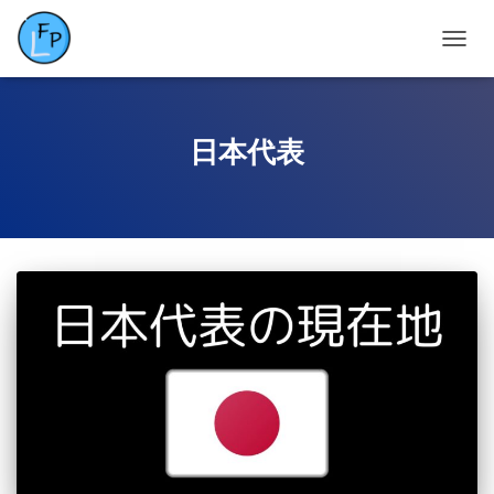
ナ
ビ
ゲ
ー
シ
日本代表
ョ
ン
を
切
り
替
え