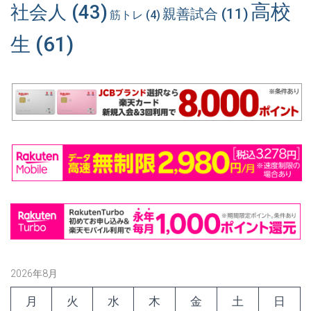
高校
社会人
(43)
親善試合
(11)
筋トレ
(4)
生
(61)
2026年8月
月
火
水
木
金
土
日