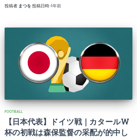
投稿者:
まつを
投稿日時:
4年
前
FOOTBALL
【日本代表】ドイツ戦｜カタールW
杯の初戦は森保監督の采配が的中し