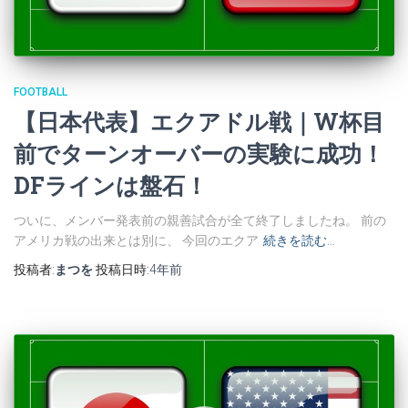
FOOTBALL
【日本代表】エクアドル戦｜W杯目
前でターンオーバーの実験に成功！
DFラインは盤石！
ついに、メンバー発表前の親善試合が全て終了しましたね。 前の
アメリカ戦の出来とは別に、 今回のエクア
続きを読む…
投稿者:
まつを
投稿日時:
4年
前