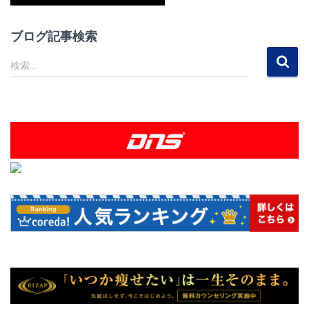
ブログ記事検索
検
検索…
索
: