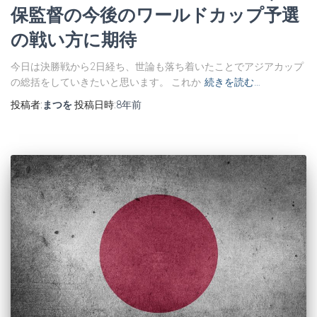
保監督の今後のワールドカップ予選
の戦い方に期待
今日は決勝戦から2日経ち、世論も落ち着いたことでアジアカップ
の総括をしていきたいと思います。 これか
続きを読む…
投稿者:
まつを
投稿日時:
8年
前