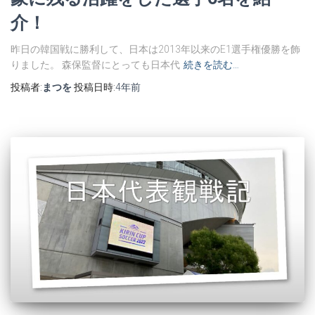
介！
昨日の韓国戦に勝利して、日本は2013年以来のE1選手権優勝を飾
りました。 森保監督にとっても日本代
続きを読む…
投稿者:
まつを
投稿日時:
4年
前