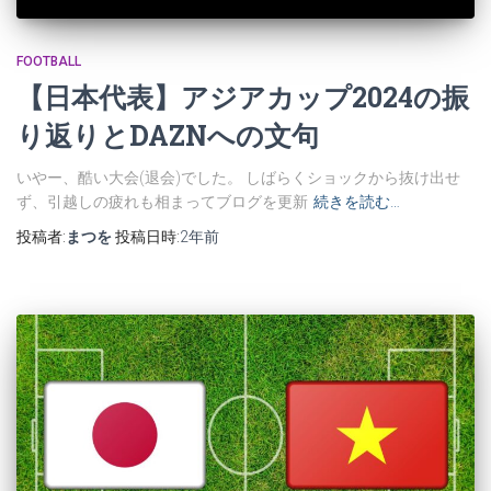
FOOTBALL
【日本代表】アジアカップ2024の振
り返りとDAZNへの文句
いやー、酷い大会(退会)でした。 しばらくショックから抜け出せ
ず、引越しの疲れも相まってブログを更新
続きを読む…
投稿者:
まつを
投稿日時:
2年
前