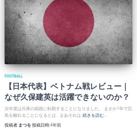
FOOTBALL
【日本代表】ベトナム戦レビュー｜
なぜ久保建英は活躍できないのか？
次年度は兵庫の姫路に転勤することになりました。 まさか1年で広
島を離れることになるとは… まあそれは
続きを読む…
投稿者:
まつを
投稿日時:
4年
前