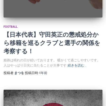
FOOTBALL
【日本代表】守田英正の懲戒処分か
ら移籍を巡るクラブと選手の関係を
考察する！
姫路は晴れの日が続いております。 暖かくて過ごしやすいです。
人はやっぱり日光に当たることが大事です
続きを読む…
投稿者:
まつを
投稿日時:
4年
前