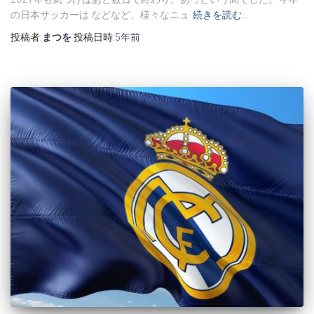
の日本サッカーは などなど、様々なニュ
続きを読む…
投稿者:
まつを
投稿日時:
5年
前