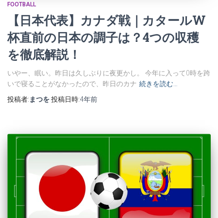
FOOTBALL
【日本代表】カナダ戦｜カタールW
杯直前の日本の調子は？4つの収穫
を徹底解説！
いやー、眠い。昨日は久しぶりに夜更かし。 今年に入って0時を跨
いで寝ることがなかったので、昨日のカナ
続きを読む…
投稿者:
まつを
投稿日時:
4年
前