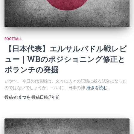
FOOTBALL
【日本代表】エルサルバドル戦レビ
ュー｜WBのポジショニング修正と
ボランチの発掘
いや〜。 今日の代表戦は、久々に人々の記憶に残る試合になった
のではないでしょうか。 ついに、日本の神
続きを読む…
投稿者:
まつを
投稿日時:
7年
前