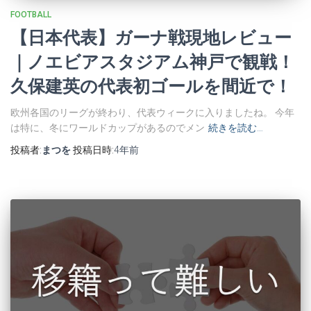
FOOTBALL
【日本代表】ガーナ戦現地レビュー
｜ノエビアスタジアム神戸で観戦！
久保建英の代表初ゴールを間近で！
欧州各国のリーグが終わり、代表ウィークに入りましたね。 今年
は特に、冬にワールドカップがあるのでメン
続きを読む…
投稿者:
まつを
投稿日時:
4年
前