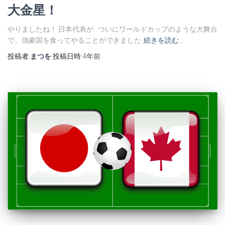
大金星！
やりましたね！ 日本代表が…ついにワールドカップのような大舞台
で、強豪国を食ってやることができました
続きを読む…
投稿者:
まつを
投稿日時:
4年
前