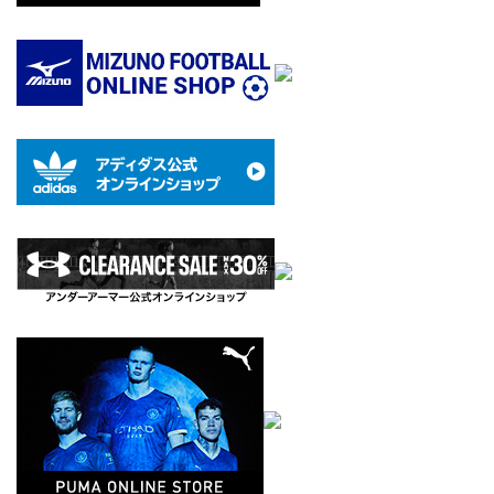
の
ペ
ー
ジ
送
り