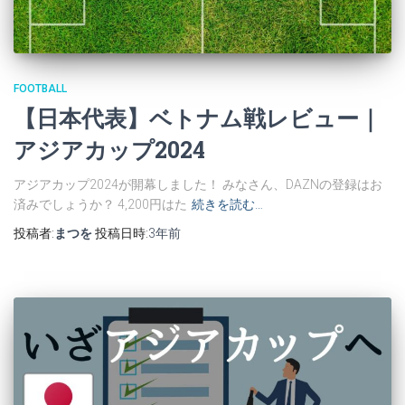
FOOTBALL
【日本代表】ベトナム戦レビュー｜
アジアカップ2024
アジアカップ2024が開幕しました！ みなさん、DAZNの登録はお
済みでしょうか？ 4,200円はた
続きを読む…
投稿者:
まつを
投稿日時:
3年
前