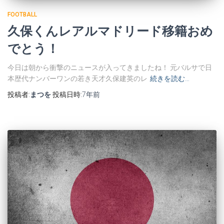
FOOTBALL
久保くんレアルマドリード移籍おめ
でとう！
今日は朝から衝撃のニュースが入ってきましたね！ 元バルサで日
本歴代ナンバーワンの若き天才久保建英のレ
続きを読む…
投稿者:
まつを
投稿日時:
7年
前