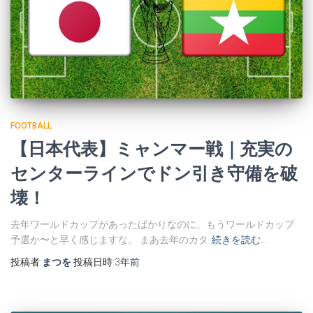
FOOTBALL
【日本代表】ミャンマー戦｜充実の
センターラインでドン引き守備を破
壊！
去年ワールドカップがあったばかりなのに、もうワールドカップ
予選か〜と早く感じますな。 まあ去年のカタ
続きを読む…
投稿者:
まつを
投稿日時:
3年
前