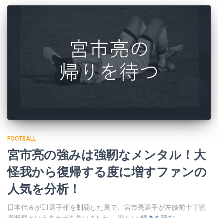
FOOTBALL
宮市亮の強みは強靭なメンタル！大
怪我から復帰する度に増すファンの
人気を分析！
日本代表がE1選手権を制覇した裏で、宮市亮選手が左膝前十字靭
帯断裂という大ケガを負いました。 悲しい
続きを読む…