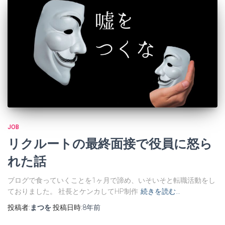
JOB
リクルートの最終面接で役員に怒ら
れた話
ブログで食っていくことを1ヶ月で諦め、いそいそと転職活動をし
ておりました。 社長とケンカしてHP制作
続きを読む…
投稿者:
まつを
投稿日時:
8年
前