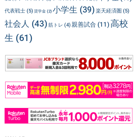
小学生
(39)
代表戦士
(5)
楽天経済圏
(5)
奨学金
(2)
高校
社会人
(43)
親善試合
(11)
筋トレ
(4)
生
(61)