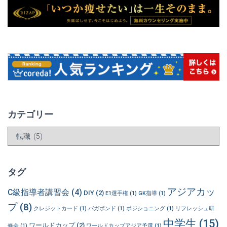
カテゴリー
カ
テ
ゴ
リ
タグ
ー
アジアカッ
C級指導者講習会
(4)
DIY
(2)
E1選手権
(1)
GK指導
(1)
プ
(8)
クレジットカード
(1)
バガボンド
(1)
ポジショニング
(1)
リフレッシュ研
中学生
(15)
ワールドカップ
(2)
修会
(1)
ワールドカップアジア予選
(1)