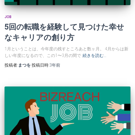
JOB
5回の転職を経験して見つけた幸せ
なキャリアの創り方
1月ということは、今年度の残すところあと数ヶ月。 4月からは新
しい年度になるので、この1〜3月の間で
続きを読む…
投稿者:
まつを
投稿日時:
3年
前