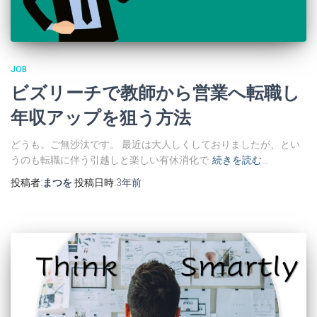
JOB
ビズリーチで教師から営業へ転職し
年収アップを狙う方法
どうも。ご無沙汰です。 最近は大人しくしておりましたが、とい
うのも転職に伴う引越しと楽しい有休消化で
続きを読む…
投稿者:
まつを
投稿日時:
3年
前