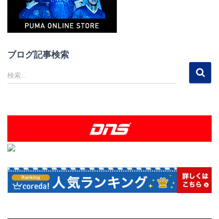
ブログ記事検索
検
検索…
索
: