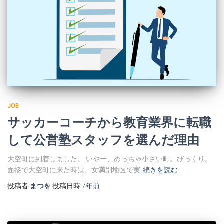
JOB
サッカーコーチから教育業界に転職
して公営塾スタッフを選んだ理由
大空町に到着しました。 いやー、めっちゃ小さい町。びっくり。
面接で大空町に来た時は、女満別地区で実
続きを読む…
投稿者:
まつを
投稿日時:
7年
前