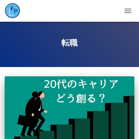
ナ
ビ
ゲ
ー
シ
転職
ョ
ン
を
切
り
替
え