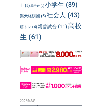
小学生
(39)
士
(5)
奨学金
(2)
社会人
(43)
楽天経済圏
(5)
高校
親善試合
(11)
筋トレ
(4)
生
(61)
2026年8月