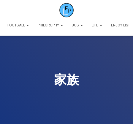
FOOTBALL
PHILOROPHY
JOB
LIFE
ENJOY LIST
家族