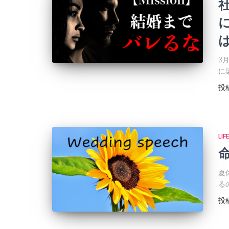
3
に
投
LIF
夏
る
投