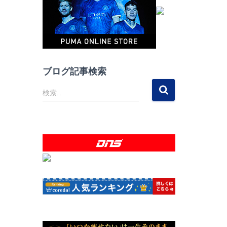
ブログ記事検索
検
検索…
索
: