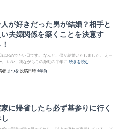
E
一人が好きだった男が結婚？相手と
良い夫婦関係を築くことを決意す
る！
日はおめでたい日です。 なんと、僕が結婚いたしました。 えー
ー。 いや、我ながらこの激動の半年に
続きを読む…
稿者:
まつを
投稿日時:
4年
前
E
実家に帰省したら必ず墓参りに行く
べし
本的に最近の朝は起きてから、 以上の流れが定着している。 ど