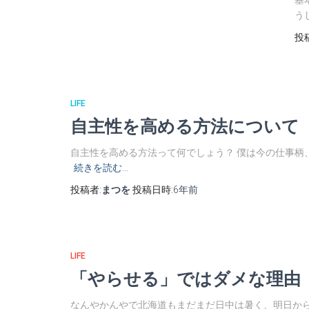
う
投
LIFE
自主性を高める方法について
自主性を高める方法って何でしょう？ 僕は今の仕事柄
続きを読む…
投稿者:
まつを
投稿日時:
6年
前
LIFE
「やらせる」ではダメな理由
なんやかんやで北海道もまだまだ日中は暑く、明日から