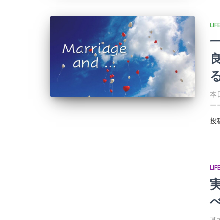
LIF
本
ー
投
LIF
基