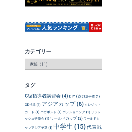
カテゴリー
カ
テ
ゴ
リ
タグ
ー
C級指導者講習会
(4)
DIY
(2)
E1選手権
(1)
アジアカップ
(8)
GK指導
(1)
クレジット
カード
(1)
バガボンド
(1)
ポジショニング
(1)
リフレ
ワールドカップ
(2)
ッシュ研修会
(1)
ワールドカ
中学生
(15)
代表戦
ップアジア予選
(1)