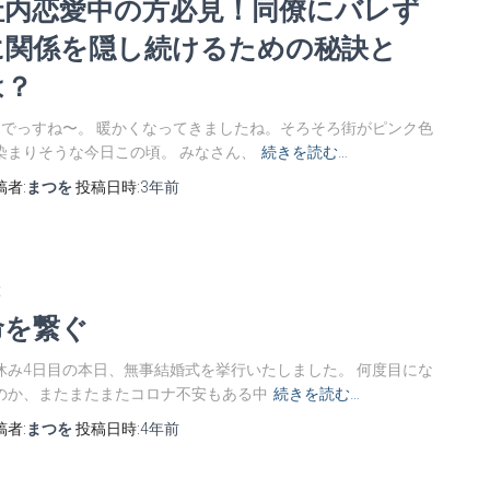
社内恋愛中の方必見！同僚にバレず
に関係を隠し続けるための秘訣と
は？
月でっすね〜。 暖かくなってきましたね。そろそろ街がピンク色
染まりそうな今日この頃。 みなさん、
続きを読む…
稿者:
まつを
投稿日時:
3年
前
E
命を繋ぐ
休み4日目の本日、無事結婚式を挙行いたしました。 何度目にな
のか、またまたまたコロナ不安もある中
続きを読む…
稿者:
まつを
投稿日時:
4年
前