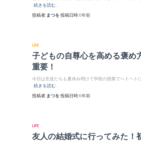
続きを読む…
投稿者:
まつを
投稿日時:
6年
前
LIFE
子どもの自尊心を高める褒め
重要！
今日は生徒たちも夏休み明けで学校の授業でヘトヘトに
続きを読む…
投稿者:
まつを
投稿日時:
6年
前
LIFE
友人の結婚式に行ってみた！