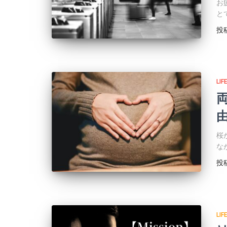
お
と
投
LIF
桜
な
投
LIF