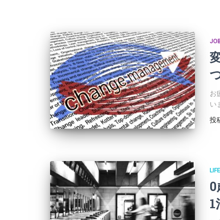
JO
お
い
投
LIF