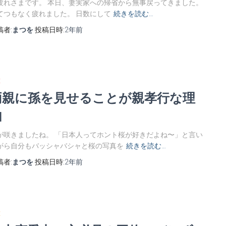
疲れさまです。 本日、妻実家への帰省から無事戻ってきました。
てつもなく疲れました。 日数にして
続きを読む…
稿者:
まつを
投稿日時:
2年
前
E
両親に孫を見せることが親孝行な理
由
が咲きましたね。 「日本人ってホント桜が好きだよね〜」と言い
がら自分もバッシャバシャと桜の写真を
続きを読む…
稿者:
まつを
投稿日時:
2年
前
E