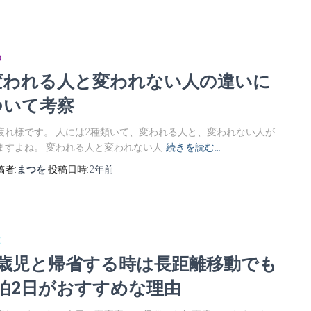
B
変われる人と変われない人の違いに
ついて考察
疲れ様です。 人には2種類いて、変われる人と、変われない人が
ますよね。 変われる人と変われない人
続きを読む…
稿者:
まつを
投稿日時:
2年
前
E
0歳児と帰省する時は長距離移動でも
1泊2日がおすすめな理由