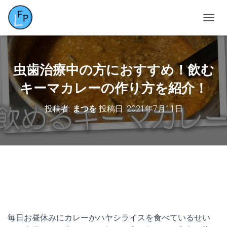
ナ
ビ
ゲ
ー
シ
虫歯治療中の方におすすめ！飲む
ョ
ン
キーマカレーの作り方を紹介！
を
切
投稿者:
まつを
投稿日:
2021年7月11日
り
替
え
毎日お昼休みにカレーかハヤシライスを食べているせい