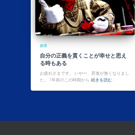
真理
自分の正義を貫くことが幸せと思え
る時もある
お疲れさまです。 いやー、昇進が無くなりまし
た。 1年前のこの時期から
続きを読む…