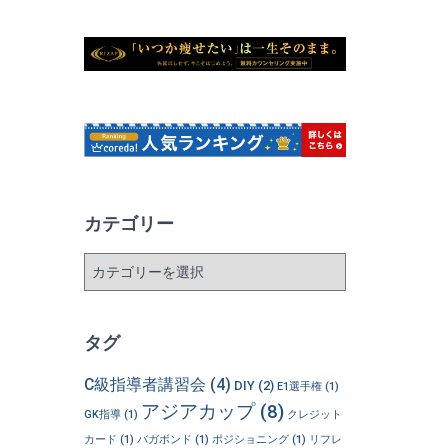
カテゴリー
カ
テ
ゴ
リ
タグ
ー
C級指導者講習会
(4)
DIY
(2)
E1選手権
(1)
アジアカップ
(8)
GK指導
(1)
クレジット
カード
(1)
バガボンド
(1)
ポジショニング
(1)
リフレ