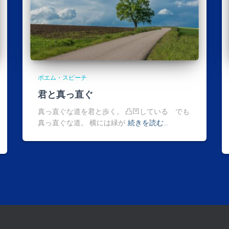
ポエム・スピーチ
君と真っ直ぐ
真っ直ぐな道を君と歩く。 凸凹している でも
真っ直ぐな道。 横には緑が
続きを読む…