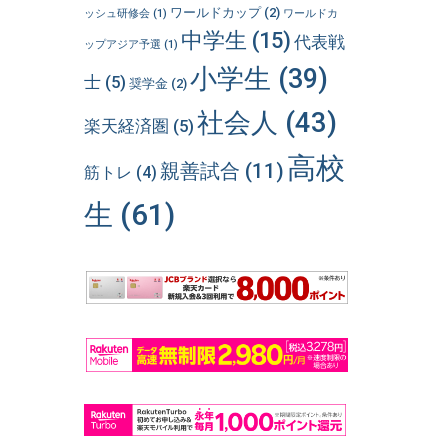
ワールドカップ
(2)
ッシュ研修会
(1)
ワールドカ
中学生
(15)
代表戦
ップアジア予選
(1)
小学生
(39)
士
(5)
奨学金
(2)
社会人
(43)
楽天経済圏
(5)
高校
親善試合
(11)
筋トレ
(4)
生
(61)