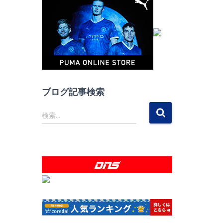
ブログ記事検索
検
検索…
索
: