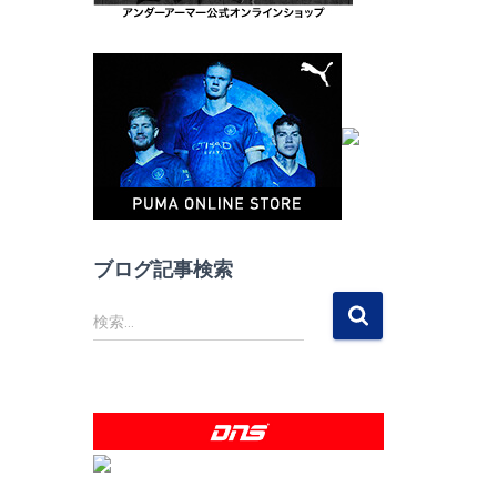
ブログ記事検索
検
検索…
索
: