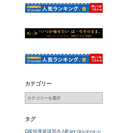
カテゴリー
カ
テ
ゴ
リ
タグ
ー
C級指導者講習会
(4)
DIY
(2)
E1選手権
(1)