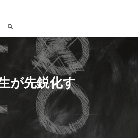
生が先鋭化す