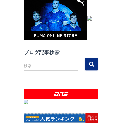
ブログ記事検索
検
検索…
索
: