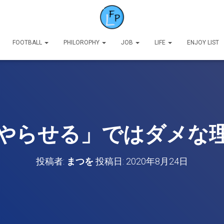
FOOTBALL
PHILOROPHY
JOB
LIFE
ENJOY LIST
やらせる」ではダメな
投稿者:
まつを
投稿日:
2020年8月24日