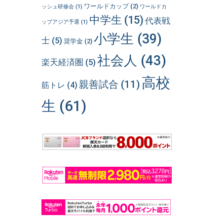
ワールドカップ
(2)
ッシュ研修会
(1)
ワールドカ
中学生
(15)
代表戦
ップアジア予選
(1)
小学生
(39)
士
(5)
奨学金
(2)
社会人
(43)
楽天経済圏
(5)
高校
親善試合
(11)
筋トレ
(4)
生
(61)