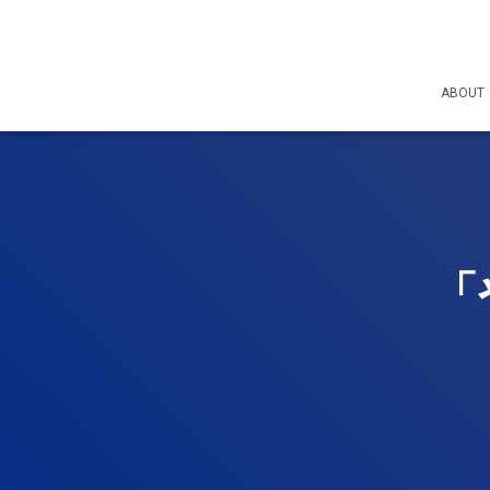
ABOUT
「