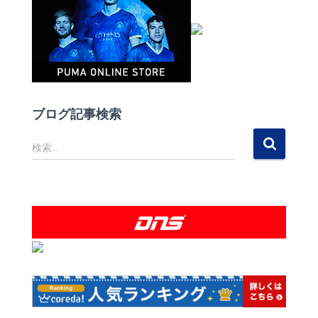
ブログ記事検索
検
検索…
索
: