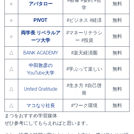
#教養 #要約 #哲
○
アバタロー
無料
学
○
PIVOT
#ビジネス #経済
無料
両学長 リベラルア
#マネーリテラシ
○
無料
ーツ大学
ー #投資
△
BANK ACADEMY
#楽天経済圏
無料
中田敦彦の
△
#学ぶって楽しい
無料
YouTube大学
#生き方 #自己啓
△
United Gratitude
無料
発
△
マコなり社長
#ワーク環境
無料
まつをおすすめ学習媒体
ぜひ参考にしてもらえればと思います。