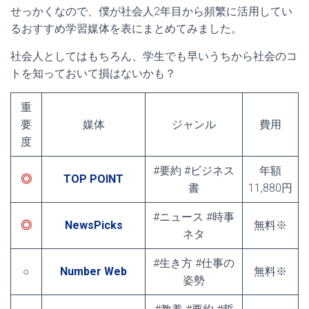
せっかくなので、僕が社会人2年目から頻繁に活用してい
るおすすめ学習媒体を表にまとめてみました。
社会人としてはもちろん、学生でも早いうちから社会のコ
トを知っておいて損はないかも？
重
要
媒体
ジャンル
費用
度
#要約 #ビジネス
年額
◎
TOP POINT
書
11,880円
#ニュース #時事
◎
NewsPicks
無料※
ネタ
#生き方 #仕事の
○
Number Web
無料※
姿勢