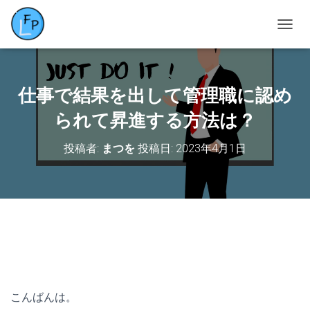
ナ
ビ
ゲ
ー
シ
仕事で結果を出して管理職に認め
ョ
ン
られて昇進する方法は？
を
切
投稿者:
まつを
投稿日:
2023年4月1日
り
替
え
こんばんは。