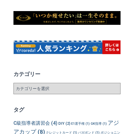
カテゴリー
カ
テ
ゴ
リ
タグ
ー
アジ
C級指導者講習会
(4)
DIY
(2)
E1選手権
(1)
GK指導
(1)
アカップ
(8)
クレジットカード
(1)
バガボンド
(1)
ポジショニン