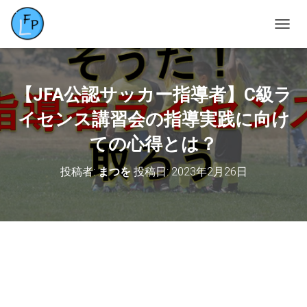
ナ
ビ
ゲ
ー
シ
【JFA公認サッカー指導者】C級ラ
ョ
ン
イセンス講習会の指導実践に向け
を
ての心得とは？
切
り
替
投稿者:
まつを
投稿日:
2023年2月26日
え