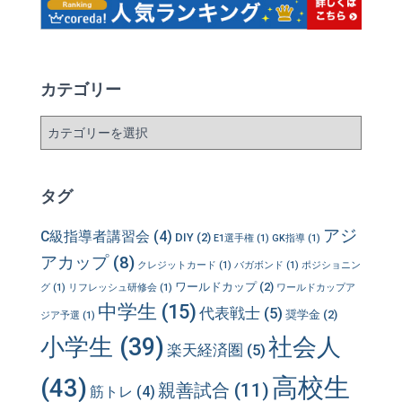
カテゴリー
カ
テ
ゴ
リ
タグ
ー
アジ
C級指導者講習会
(4)
DIY
(2)
E1選手権
(1)
GK指導
(1)
アカップ
(8)
クレジットカード
(1)
バガボンド
(1)
ポジショニン
ワールドカップ
(2)
グ
(1)
リフレッシュ研修会
(1)
ワールドカップア
中学生
(15)
代表戦士
(5)
奨学金
(2)
ジア予選
(1)
小学生
(39)
社会人
楽天経済圏
(5)
高校生
(43)
親善試合
(11)
筋トレ
(4)