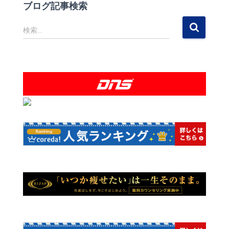
ブログ記事検索
検
検索…
索
: