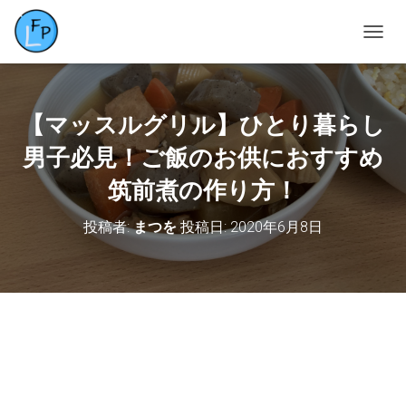
ナ
ビ
ゲ
ー
シ
【マッスルグリル】ひとり暮らし
ョ
ン
男子必見！ご飯のお供におすすめ
を
筑前煮の作り方！
切
り
替
投稿者:
まつを
投稿日:
2020年6月8日
え