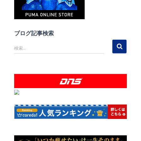
ブログ記事検索
検
検索…
索
: