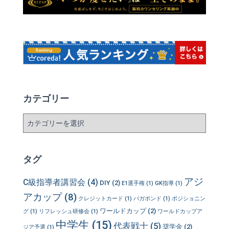
カテゴリー
カ
テ
ゴ
リ
タグ
ー
アジ
C級指導者講習会
(4)
DIY
(2)
E1選手権
(1)
GK指導
(1)
アカップ
(8)
クレジットカード
(1)
バガボンド
(1)
ポジショニン
ワールドカップ
(2)
グ
(1)
リフレッシュ研修会
(1)
ワールドカップア
中学生
(15)
代表戦士
(5)
奨学金
(2)
ジア予選
(1)