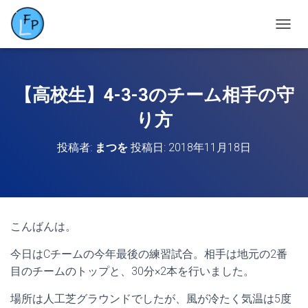
ナ
ビ
ゲ
ー
シ
【高校生】4-3-3のチーム相手の守
ョ
ン
り方
を
切
投稿者:
まつを
投稿日:
2018年11月18日
り
替
え
こんばんは。
今日はCチームの今年最後の練習試合。相手は地元の2番
目のチームのトップと、30分×2本を行いました。
場所は人工芝グラウンドでしたが、風が冷たく気温は5度