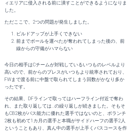
ィエリアに侵入される前に潰すことができるようになりま
した。
ただここで、2つの問題が発生しました。
ビルドアップが上手くできない
前までボールを運べたが奪われてしまった後の、前
線からの守備がハマらない
今日の相手はCチームが対戦しているいつものレベルより
高いので、前からのプレスがいつもより統率されており、
FWまで渡る前に中盤で取られてしまう回数がかなり多か
ったです。
その結果、DFラインで取ってはハーフライン付近で奪わ
れ、また取り返しては…の繰り返しが続きました。そもそ
もCB2枚がパス能力に優れた選手ではないのと、ボランチ
2枚も初めて1カ月の選手と本職がサイドハーフの選手2人
ということもあり、真ん中の選手が上手くパスコースを作