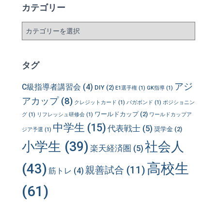
カテゴリー
カ
テ
ゴ
リ
タグ
ー
アジ
C級指導者講習会
(4)
DIY
(2)
E1選手権
(1)
GK指導
(1)
アカップ
(8)
クレジットカード
(1)
バガボンド
(1)
ポジショニン
ワールドカップ
(2)
グ
(1)
リフレッシュ研修会
(1)
ワールドカップア
中学生
(15)
代表戦士
(5)
奨学金
(2)
ジア予選
(1)
小学生
(39)
社会人
楽天経済圏
(5)
高校生
(43)
親善試合
(11)
筋トレ
(4)
(61)