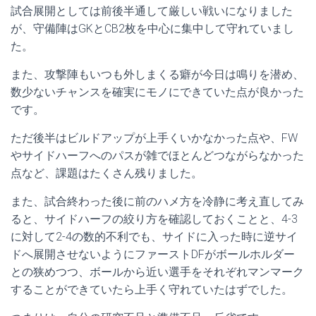
試合展開としては前後半通して厳しい戦いになりました
が、守備陣はGKとCB2枚を中心に集中して守れていまし
た。
また、攻撃陣もいつも外しまくる癖が今日は鳴りを潜め、
数少ないチャンスを確実にモノにできていた点が良かった
です。
ただ後半はビルドアップが上手くいかなかった点や、FW
やサイドハーフへのパスが雑でほとんどつながらなかった
点など、課題はたくさん残りました。
また、試合終わった後に前のハメ方を冷静に考え直してみ
ると、サイドハーフの絞り方を確認しておくことと、4-3
に対して2-4の数的不利でも、サイドに入った時に逆サイ
ドへ展開させないようにファーストDFがボールホルダー
との狭めつつ、ボールから近い選手をそれぞれマンマーク
することができていたら上手く守れていたはずでした。