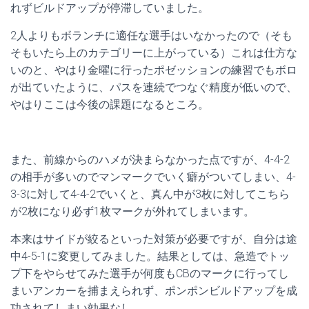
れずビルドアップが停滞していました。
2人よりもボランチに適任な選手はいなかったので（そも
そもいたら上のカテゴリーに上がっている）これは仕方な
いのと、やはり金曜に行ったポゼッションの練習でもボロ
が出ていたように、パスを連続でつなぐ精度が低いので、
やはりここは今後の課題になるところ。
また、前線からのハメが決まらなかった点ですが、4-4-2
の相手が多いのでマンマークでいく癖がついてしまい、4-
3-3に対して4-4-2でいくと、真ん中が3枚に対してこちら
が2枚になり必ず1枚マークが外れてしまいます。
本来はサイドが絞るといった対策が必要ですが、自分は途
中4-5-1に変更してみました。結果としては、急造でトッ
プ下をやらせてみた選手が何度もCBのマークに行ってし
まいアンカーを捕まえられず、ポンポンビルドアップを成
功されてしまい効果なし。