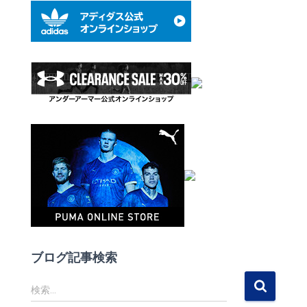
ブログ記事検索
検
検索…
索