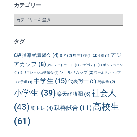
カテゴリー
カ
テ
ゴ
リ
タグ
ー
アジ
C級指導者講習会
(4)
DIY
(2)
E1選手権
(1)
GK指導
(1)
アカップ
(8)
クレジットカード
(1)
バガボンド
(1)
ポジショニン
ワールドカップ
(2)
グ
(1)
リフレッシュ研修会
(1)
ワールドカップア
中学生
(15)
代表戦士
(5)
奨学金
(2)
ジア予選
(1)
小学生
(39)
社会人
楽天経済圏
(5)
高校生
(43)
親善試合
(11)
筋トレ
(4)
(61)