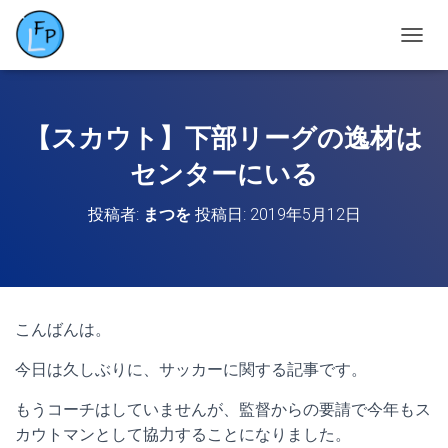
ナ
ビ
ゲ
ー
シ
【スカウト】下部リーグの逸材は
ョ
ン
センターにいる
を
切
投稿者:
まつを
投稿日:
2019年5月12日
り
替
え
こんばんは。
今日は久しぶりに、サッカーに関する記事です。
もうコーチはしていませんが、監督からの要請で今年もス
カウトマンとして協力することになりました。