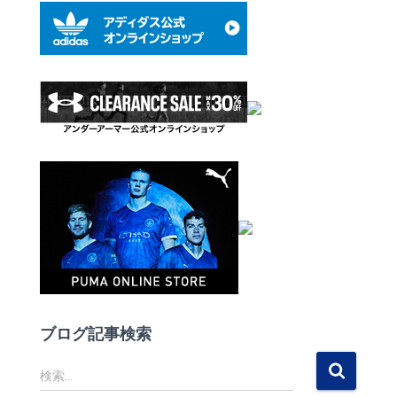
ブログ記事検索
検
検索…
索