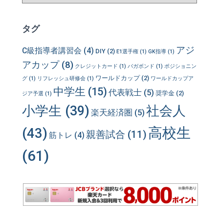
テ
ゴ
リ
タグ
ー
アジ
C級指導者講習会
(4)
DIY
(2)
E1選手権
(1)
GK指導
(1)
アカップ
(8)
クレジットカード
(1)
バガボンド
(1)
ポジショニン
ワールドカップ
(2)
グ
(1)
リフレッシュ研修会
(1)
ワールドカップア
中学生
(15)
代表戦士
(5)
奨学金
(2)
ジア予選
(1)
小学生
(39)
社会人
楽天経済圏
(5)
高校生
(43)
親善試合
(11)
筋トレ
(4)
(61)