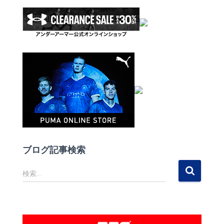
ブログ記事検索
検
検索…
索
: