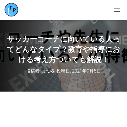
ナ
ビ
ゲ
ー
シ
サッカーコーチに向いている人っ
ョ
ン
てどんなタイプ？教育や指導にお
を
ける考え方ついても解説！
切
り
替
投稿者:
まつを
投稿日:
2021年9月5日
え