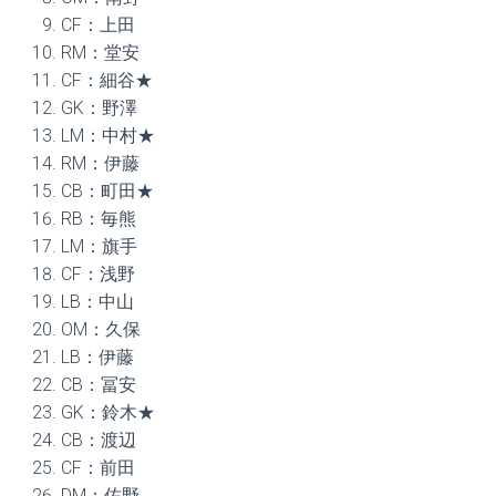
CF：上田
RM：堂安
CF：細谷★
GK：野澤
LM：中村★
RM：伊藤
CB：町田★
RB：毎熊
LM：旗手
CF：浅野
LB：中山
OM：久保
LB：伊藤
CB：冨安
GK：鈴木★
CB：渡辺
CF：前田
DM：佐野