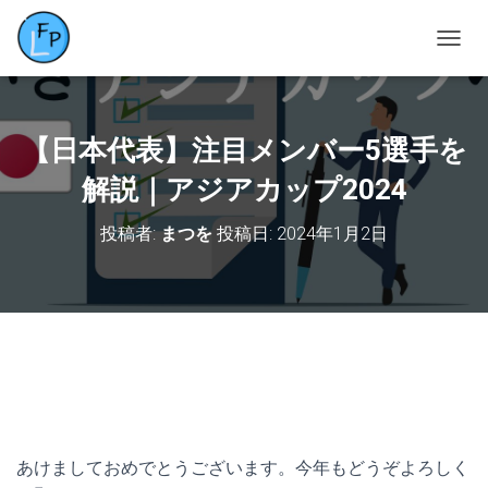
ナ
ビ
ゲ
ー
シ
【日本代表】注目メンバー5選手を
ョ
ン
解説｜アジアカップ2024
を
切
投稿者:
まつを
投稿日:
2024年1月2日
り
替
え
あけましておめでとうございます。今年もどうぞよろしく